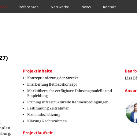
ngen
Referenzen
Netzwerke
News
Kontakt
r
27)
Projektinhalte
Bearb
r
Konzeptionierung der Strecke
Liss B
Erarbeitung Betriebskonzept
Anspr
Marktübersicht verfügbare Fahrzeugmodelle und
Empfehlung
Prüfung infrastrukturelle Rahmenbedingungen
Bestimmung Zeitrahmen
Kostenabschätzung
Klärung Rechtsrahmen
r
nalen
Projektlaufzeit
sburg.