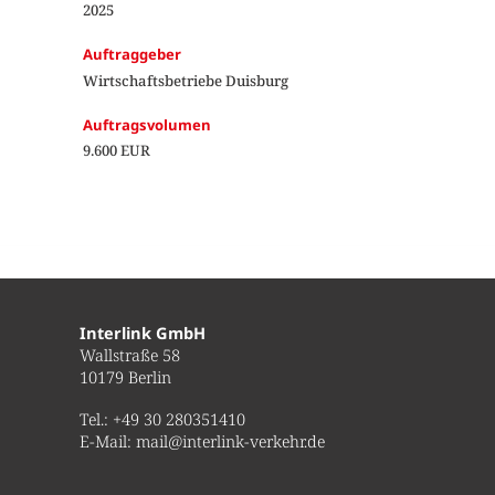
2025
Auftraggeber
Wirtschaftsbetriebe Duisburg
Auftragsvolumen
9.600 EUR
Interlink GmbH
Wallstraße 58
10179 Berlin
Tel.:
+49 30 280351410
E-Mail:
mail@interlink-verkehr.de