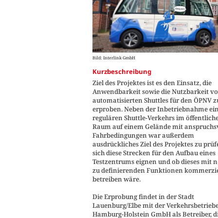
Bild: Interlink GmbH
Kurzbeschreibung
Ziel des Projektes ist es den Einsatz, die
Anwendbarkeit sowie die Nutzbarkeit v
automatisierten Shuttles für den ÖPNV z
erproben. Neben der Inbetriebnahme ei
regulären Shuttle-Verkehrs im öffentlich
Raum auf einem Gelände mit anspruchs
Fahrbedingungen war außerdem
ausdrückliches Ziel des Projektes zu prüf
sich diese Strecken für den Aufbau eines
Testzentrums eignen und ob dieses mit 
zu definierenden Funktionen kommerzie
betreiben wäre.
Die Erprobung findet in der Stadt
Lauenburg/Elbe mit der Verkehrsbetrieb
Hamburg-Holstein GmbH als Betreiber, d