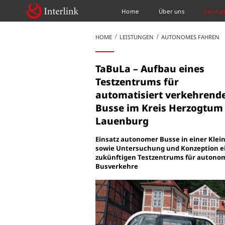
Home
Über uns
Leistu
HOME
LEISTUNGEN
AUTONOMES FAHREN
TaBuLa – Aufbau eines
Testzentrums für
automatisiert verkehrend
Busse im Kreis Herzogtum
Lauenburg
Einsatz autonomer Busse in einer Klei
sowie Untersuchung und Konzeption e
zukünftigen Testzentrums für autono
Busverkehre