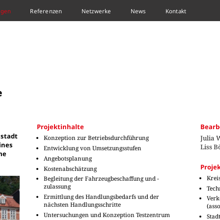
ngen
Referenzen
Netzwerke
News
Kontakt
e
Projektinhalte
Bearb
nstadt
Konzeption zur Betriebsdurchführung
Julia 
ines
Liss B
Entwicklung von Umsetzungsstufen
me
Angebotsplanung
Proje
Kostenabschätzung
Krei
Begleitung der Fahrzeugbeschaffung und -
zulassung
Tech
Ermittlung des Handlungsbedarfs und der
Verk
nächsten Handlungsschritte
(asso
Untersuchungen und Konzeption Testzentrum
Stad