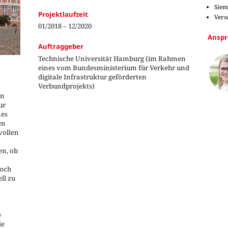
Siem
Projektlaufzeit
Vers
01/2018 – 12/2020
Anspr
Auftraggeber
Technische Universität Hamburg (im Rahmen
eines vom Bundesministerium für Verkehr und
digitale Infrastruktur geförderten
Verbundprojekts)
on
ur
nes
en
vollen
en, ob
noch
ll zu
e
ie