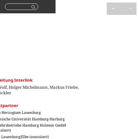
Suchen
eitung Interlink
Wolf, Holger Michelmann, Markus Friebe,
öckler
ktpartner
s Herzogtum Lauenburg
nische Universität Hamburg-Harburg
ehrsbetriebe Hamburg Holstein GmbH
ziiert)
t Lauenburg/Elbe (assoziiert)