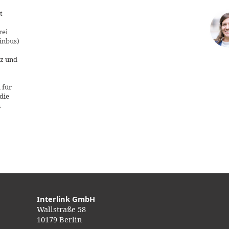
t
rei
inbus)
z und
 für
die
n
Interlink GmbH
Wallstraße 58
10179 Berlin