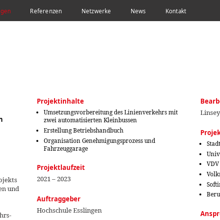
ngen
Referenzen
Netzwerke
News
Kontakt
Projektinhalte
Bearb
Umsetzungsvorbereitung des Linienverkehrs mit
Linsey
n
zwei automatisierten Kleinbussen
Erstellung Betriebshandbuch
Proje
Organisation Genehmigungsprozess und
Stad
Fahrzeuggarage
Univ
VDV
Projektlaufzeit
Volk
2021 – 2023
ojekts
Soft
gen und
Beru
Auftraggeber
Hochschule Esslingen
Anspr
hrs-