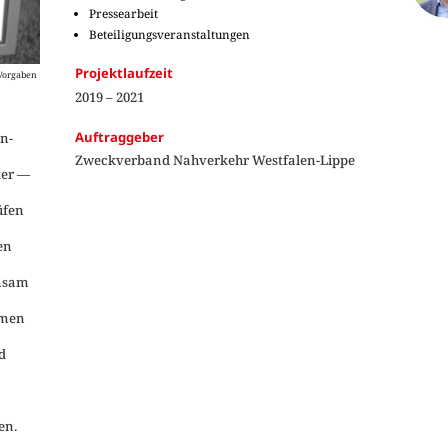
Pressearbeit
Beteiligungsveranstaltungen
Projektlaufzeit
 Vorgaben
2019 – 2021
Auftraggeber
n-
Zweckverband Nahverkehr Westfalen-Lippe
ter —
üfen
en
insam
hmen
d
en.