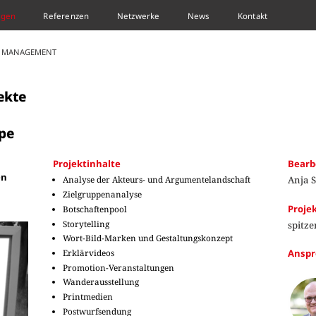
ngen
Referenzen
Netzwerke
News
Kontakt
 MANAGEMENT
ekte
pe
Projektinhalte
Bearb
en
Analyse der Akteurs- und Argumentelandschaft
Anja S
Zielgruppenanalyse
Proje
Botschaftenpool
Storytelling
spitze
Wort-Bild-Marken und Gestaltungskonzept
Erklärvideos
Anspr
Promotion-Veranstaltungen
Wanderausstellung
Printmedien
Postwurfsendung