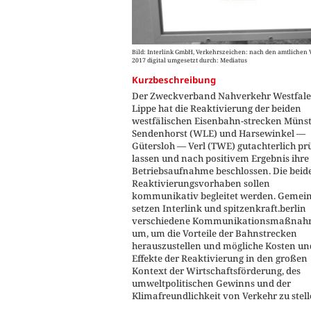
Bild: Interlink GmbH, Verkehrszeichen: nach den amtlichen
2017 digital umgesetzt durch: Mediatus
Kurzbeschreibung
Der Zweckverband Nahverkehr Westfale
Lippe hat die Reaktivierung der beiden
westfälischen Eisenbahn-strecken Müns
Sendenhorst (WLE) und Harsewinkel —
Gütersloh — Verl (TWE) gutachterlich pr
lassen und nach positivem Ergebnis ihre
Betriebsaufnahme beschlossen. Die beid
Reaktivierungsvorhaben sollen
kommunikativ begleitet werden. Geme
setzen Interlink und spitzenkraft.berlin
verschiedene Kommunikationsmaßna
um, um die Vorteile der Bahnstrecken
herauszustellen und mögliche Kosten un
Effekte der Reaktivierung in den großen
Kontext der Wirtschaftsförderung, des
umweltpolitischen Gewinns und der
Klimafreundlichkeit von Verkehr zu stell