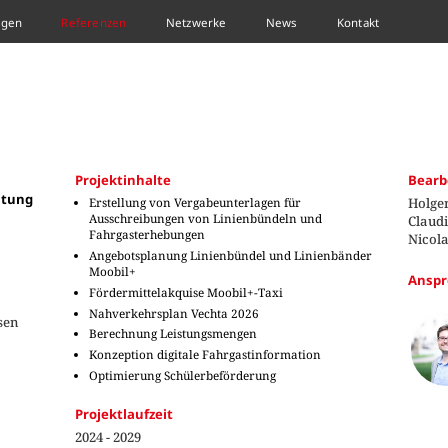
ngen
Referenzen
Netzwerke
News
Kontakt
Projektinhalte
Bearb
itung
Erstellung von Vergabeunterlagen für
Holger
Ausschreibungen von Linienbündeln und
Claudi
Fahrgasterhebungen
Nicola
Angebotsplanung Linienbündel und Linienbänder
Moobil+
Anspr
Fördermittelakquise Moobil+-Taxi
Nahverkehrsplan Vechta 2026
sen
Berechnung Leistungsmengen
Konzeption digitale Fahrgastinformation
Optimierung Schülerbeförderung
Projektlaufzeit
2024 - 2029