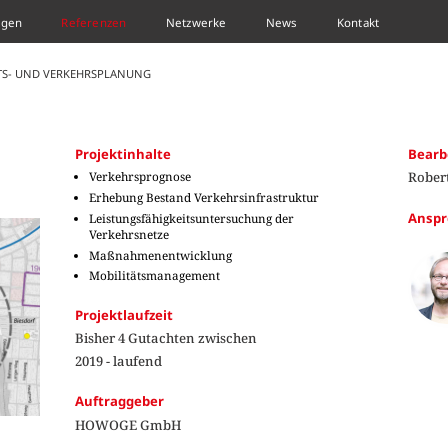
ngen
Referenzen
Netzwerke
News
Kontakt
ÄTS- UND VERKEHRSPLANUNG
Projektinhalte
Bearb
Verkehrsprognose
Rober
Erhebung Bestand Verkehrsinfrastruktur
Anspr
Leistungsfähigkeitsuntersuchung der
Verkehrsnetze
Maßnahmenentwicklung
Mobilitätsmanagement
Projektlaufzeit
Bisher 4 Gutachten zwischen
2019 - laufend
Auftraggeber
HOWOGE GmbH