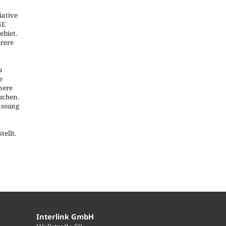
iative
GE
ebiet.
hrere
u
e
nere
uchen.
assung
ellt.
Interlink GmbH