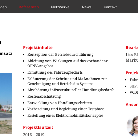
ngen
Referenzen
Netzwerke
News
Kontakt
n
Projektinhalte
Bearb
insatz
Konzeption der Betriebsdurchführung
Liss B
Marku
Ableitung von Wirkungen auf das vorhandene
ÖPNV‐Angebot
Ermittlung des Fahrzeugbedarfs
Proje
Erläuterung der Schritte und Maßnahmen zur
Fahr
Genehmigung und Betrieb des Systems
SHP 
Abschätzung infrastruktureller Handlungsbedarfe
VCDB
Kostenabschätzung
Entwicklung von Handlungsschritten
Anspr
Vorbereitung und Begleitung einer Testphase
Erstellung eines Elektromobilitätskonzeptes
Projektlaufzeit
2016 – 2019