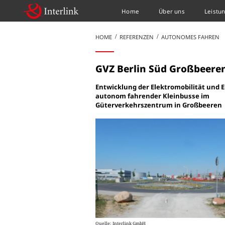
Home
Über uns
Leistu
HOME
REFERENZEN
AUTONOMES FAHREN
GVZ Berlin Süd Großbeere
Entwicklung der Elektromobilität und E
autonom fahrender Kleinbusse im
Güterverkehrszentrum in Großbeeren
Quelle: Interlink GmbH