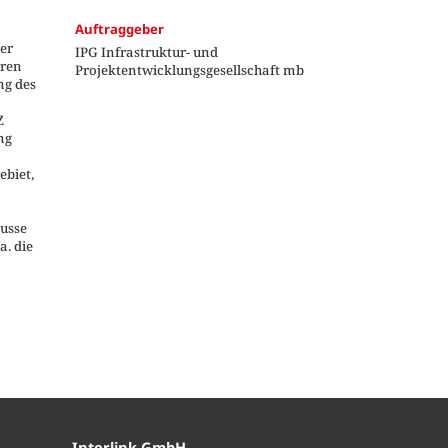
Auftraggeber
der
IPG Infrastruktur- und
eren
Projektentwicklungsgesellschaft mb
ng des
Z
ng
biet,
usse
a. die
Interlink GmbH