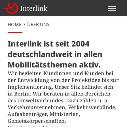
Integrierte
Kommunikation
Autonomes
Mobilitäts- und
ÖV-Planung
Über uns
und Management
Fahren
HOME
ÜBER UNS
Verkehrsplanung
Interlink ist seit 2004
deutschlandweit in allen
Mobilitätsthemen aktiv.
Wir begleiten Kundinnen und Kunden bei
der Entwicklung von der Projektidee bis zur
Implementierung. Unser Sitz befindet sich
in Berlin. Wir beraten in allen Bereichen
des Umweltverbundes. Dazu zählen u. a.
Verkehrsunternehmen, Verkehrsverbünde,
Aufgabenträger, Ministerien,
Gebietskörperschaften,