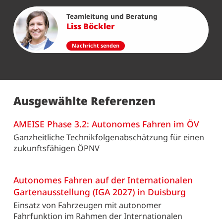
Teamleitung und Beratung
Liss Böckler
Nachricht senden
Ausgewählte Referenzen
AMEISE Phase 3.2: Autonomes Fahren im ÖV
Weiterlesen: AMEISE Phase 3.2: Autonomes Fahren im ÖV
Ganzheitliche Technikfolgenabschätzung für einen
zukunftsfähigen ÖPNV
Autonomes Fahren auf der Internationalen
Gartenausstellung (IGA 2027) in Duisburg
Weiterlesen: Autonomes Fahren auf der Internationalen
Einsatz von Fahrzeugen mit autonomer
Fahrfunktion im Rahmen der Internationalen