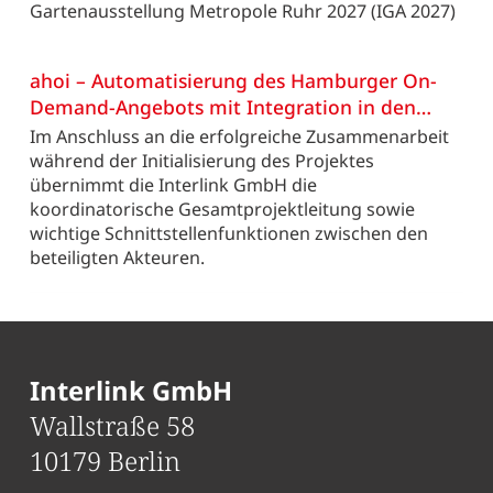
Gartenausstellung (IGA 2027) in Duisburg
Gartenausstellung Metropole Ruhr 2027 (IGA 2027)
ahoi – Automatisierung des Hamburger On-
Demand-Angebots mit Integration in den
Weiterlesen: ahoi – Automatisierung des Hamburger On-
ÖPNV
Im Anschluss an die erfolgreiche Zusammenarbeit
während der Initialisierung des Projektes
Demand-Angebots mit Integration in den ÖPNV
übernimmt die Interlink GmbH die
koordinatorische Gesamtprojektleitung sowie
wichtige Schnittstellenfunktionen zwischen den
beteiligten Akteuren.
Interlink GmbH
Wallstraße 58
10179 Berlin