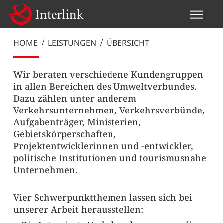
Integrierte
Kommunikation
Autonomes
Mobilitäts- und
ÖV-Planung
und Management
Fahren
HOME
LEISTUNGEN
ÜBERSICHT
Verkehrsplanung
Wir beraten verschiedene Kundengruppen
in allen Bereichen des Umweltverbundes.
Dazu zählen unter anderem
Verkehrsunternehmen, Verkehrsverbünde,
Aufgabenträger, Ministerien,
Gebietskörperschaften,
Projektentwicklerinnen und -entwickler,
politische Institutionen und tourismusnahe
Unternehmen.
Vier Schwerpunktthemen lassen sich bei
unserer Arbeit herausstellen: