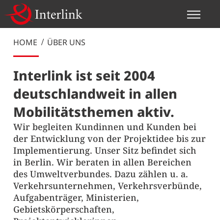
Integrierte
Kommunikation
Autonomes
Mobilitäts- und
ÖV-Planung
Über uns
und Management
Fahren
HOME
ÜBER UNS
Verkehrsplanung
Interlink ist seit 2004
deutschlandweit in allen
Mobilitätsthemen aktiv.
Wir begleiten Kundinnen und Kunden bei
der Entwicklung von der Projektidee bis zur
Implementierung. Unser Sitz befindet sich
in Berlin. Wir beraten in allen Bereichen
des Umweltverbundes. Dazu zählen u. a.
Verkehrsunternehmen, Verkehrsverbünde,
Aufgabenträger, Ministerien,
Gebietskörperschaften,