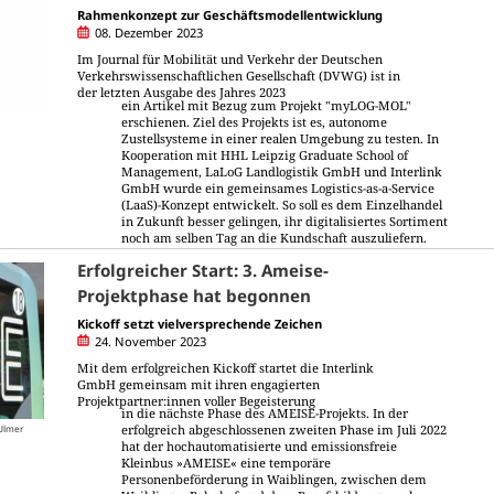
Rahmenkonzept zur Geschäftsmodellentwicklung
08. Dezember 2023
Im Journal für Mobilität und Verkehr der Deutschen
Verkehrswissenschaftlichen Gesellschaft (DVWG) ist in
der letzten Ausgabe des Jahres 2023
ein Artikel mit Bezug zum Projekt "myLOG-MOL"
erschienen. Ziel des Projekts ist es, autonome
Zustellsysteme in einer realen Umgebung zu testen. In
Kooperation mit HHL Leipzig Graduate School of
Management, LaLoG Landlogistik GmbH und Interlink
GmbH wurde ein gemeinsames Logistics-as-a-Service
(LaaS)-Konzept entwickelt. So soll es dem Einzelhandel
in Zukunft besser gelingen, ihr digitalisiertes Sortiment
noch am selben Tag an die Kundschaft auszuliefern.
Erfolgreicher Start: 3. Ameise-
Projektphase hat begonnen
Kickoff setzt vielversprechende Zeichen
24. November 2023
Mit dem erfolgreichen Kickoff startet die Interlink
GmbH gemeinsam mit ihren engagierten
Projektpartner:innen voller Begeisterung
in die nächste Phase des AMEISE-Projekts. In der
erfolgreich abgeschlossenen zweiten Phase im Juli 2022
 Ulmer
hat der hochautomatisierte und emissionsfreie
Kleinbus »AMEISE« eine temporäre
Personenbeförderung in Waiblingen, zwischen dem