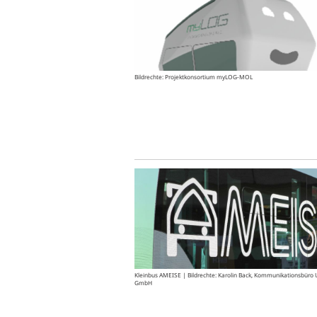
Bildrechte: Projektkonsortium myLOG-MOL
Kleinbus AMEISE | Bildrechte: Karolin Back, Kommunikationsbüro
GmbH