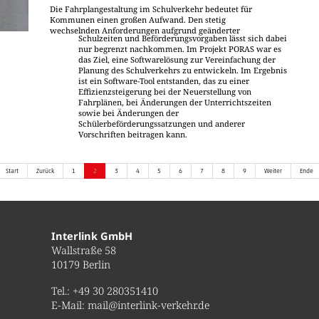
Die Fahrplangestaltung im Schulverkehr bedeutet für
Kommunen einen großen Aufwand. Den stetig
wechselnden Anforderungen aufgrund geänderter
Schulzeiten und Beförderungsvorgaben lässt sich dabei
nur begrenzt nachkommen. Im Projekt PORAS war es
das Ziel, eine Softwarelösung zur Vereinfachung der
Planung des Schulverkehrs zu entwickeln. Im Ergebnis
ist ein Software-Tool entstanden, das zu einer
Effizienzsteigerung bei der Neuerstellung von
Fahrplänen, bei Änderungen der Unterrichtszeiten
sowie bei Änderungen der
Schülerbeförderungssatzungen und anderer
Vorschriften beitragen kann.
1
2
3
4
5
6
7
8
9
Interlink GmbH
Wallstraße 58
10179 Berlin
Tel.:
+49 30 280351410
E-Mail:
mail@interlink-verkehr.de