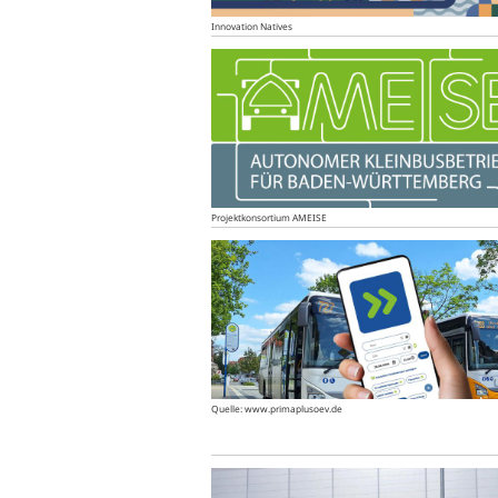
Innovation Natives
Projektkonsortium AMEISE
Quelle: www.primaplusoev.de