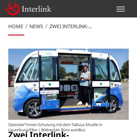
HOME
NEWS
ZWEI INTERLINK-
MITARBEITERINNEN ZU NAVYA-
OPERATORINNEN AUSGEBILDET
Operator*innen-Schulung mit dem TaBuLa-Shuttle in
Lauenburg/Elbe | Bildrechte: Büro autoBus
Zwei Interlink-