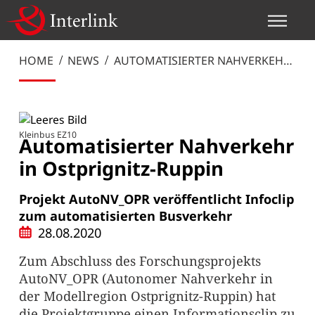
HOME
NEWS
AUTOMATISIERTER NAHVERKEHR
IN OSTPRIGNITZ-RUPPIN
Kleinbus EZ10
Automatisierter Nahverkehr
in Ostprignitz-Ruppin
Projekt AutoNV_OPR veröffentlicht Infoclip
zum automatisierten Busverkehr
28.08.2020
Zum Abschluss des Forschungsprojekts
AutoNV_OPR (Autonomer Nahverkehr in
der Modellregion Ostprignitz-Ruppin) hat
die Projektgruppe einen Informationsclip zu