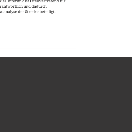
el. Interlink ist (stellvertretend für
erantwortlich und dadurch
analyse der Strecke beteiligt.