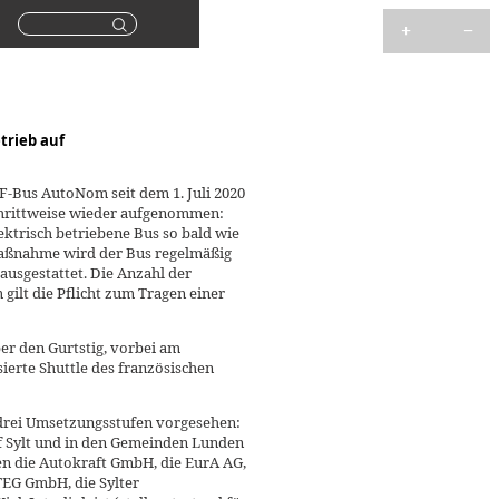
Suchen
trieb auf
F-Bus AutoNom seit dem 1. Juli 2020
schrittweise wieder aufgenommen:
ktrisch betriebene Bus so bald wie
maßnahme wird der Bus regelmäßig
ausgestattet. Die Anzahl der
ilt die Pflicht zum Tragen einer
er den Gurtstig, vorbei am
erte Shuttle des französischen
drei Umsetzungsstufen vorgesehen:
f Sylt und in den Gemeinden Lunden
n die Autokraft GmbH, die EurA AG,
EG GmbH, die Sylter