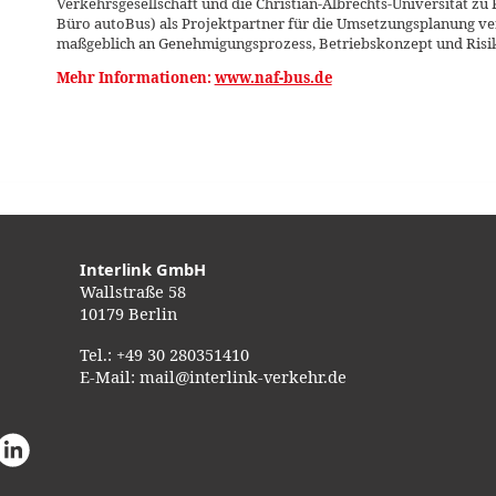
Verkehrsgesellschaft und die Christian-Albrechts-Universität zu Ki
Büro autoBus) als Projektpartner für die Umsetzungsplanung v
maßgeblich an Genehmigungsprozess, Betriebskonzept und Risiko
Mehr Informationen:
www.naf-bus.de
Interlink GmbH
Wallstraße 58
10179 Berlin
Tel.:
+49 30 280351410
E-Mail:
mail@interlink-verkehr.de