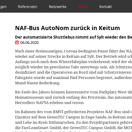
ngen
Referenzen
Netzwerke
News
Kontakt
N KEITUM
NAF-Bus AutoNom zurück in Keitum
Der automatisierte Shuttlebus nimmt auf Sylt wieder den Be
06.06.2020
Nach einer dreimonatigen, Corona-bedingten Pause fährt der NA
wieder auf seiner Strecke in Keitum auf Sylt. Der Betrieb wird 
Anfangs noch nach dem Winterfahrplan verkehrend, wird der ele
möglich wieder im gewohnten Takt unterwegs sein. Als Schutz
desinfiziert und die Operatoren an Bord sind mit Schutzvisieren 
Fahrgäste wurde auf maximal fünf Personen begrenzt, außerdem g
Mund-Nasen-Bedeckung.
Bis Ende des Jahres können Interessierte vom Parkplatz West üb
Heimatmuseum und zurück entlang des Pröstwais, das automatisi
Herstellers NAVYA erleben und testen.
Im Rahmen des vom BMVI geförderten Projektes NAF-Bus sind 
Einsätze auf dem GreenTEC Campus in Enge-Sande, in Keitum au
und Lehe im Kreis Dithmarschen. Zu den Projektpartnern gehöre
die FastLeanSmart GmbH, der GreenTEC Campus GmbH, die MOT