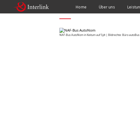
Home
Über uns
Leistu
HOME
NEWS
NAF-BUS AUTONOM ZURÜCK I
NAF-Bus AutoNom in Keitum auf Sylt | Bildrechte: Büro autoBus