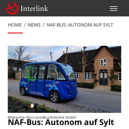
HOME
NEWS
NAF-BUS: AUTONOM AUF SYLT
Bildrechte: Büro autoBus/Interlink GmbH
NAF-Bus: Autonom auf Sylt