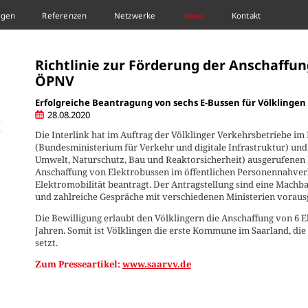
ngen
Referenzen
Netzwerke
News
Kontakt
 DER ANSCHAFFUNG VON ELEKTROBUSSEN IM ÖPNV
Richtlinie zur Förderung der Anschaffu
ÖPNV
Erfolgreiche Beantragung von sechs E-Bussen für Völklingen
28.08.2020
Die Interlink hat im Auftrag der Völklinger Verkehrsbetriebe 
(Bundesministerium für Verkehr und digitale Infrastruktur) u
Umwelt, Naturschutz, Bau und Reaktorsicherheit) ausgerufenen 
Anschaffung von Elektrobussen im öffentlichen Personennahverke
Elektromobilität beantragt. Der Antragstellung sind eine Machb
und zahlreiche Gespräche mit verschiedenen Ministerien voraus
Die Bewilligung erlaubt den Völklingern die Anschaffung von 6 E
Jahren. Somit ist Völklingen die erste Kommune im Saarland, di
setzt.
Zum Presseartikel:
www.saarvv.de