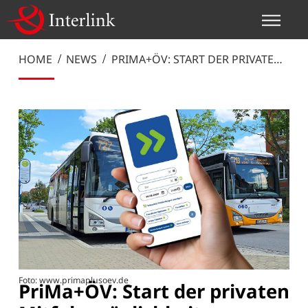
HOME
NEWS
PRIMA+ÖV: START DER PRIVATEN
MITFAHRMÖGLICHKEITEN. PRIVAT
UNTERWEGS, MITNAHME
EINFACH GEMACHT!
Foto: www.primaplusoev.de
PriMa+ÖV: Start der privaten