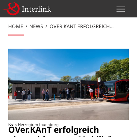
HOME
NEWS
ÖVER.KANT ERFOLGREICH
ABGESCHLOSSEN – MOBILITÄT
NACHHALTIG VERBESSERT
Kreis Herzogtum Lauenburg
ÖVer.KAnT erfolgreich