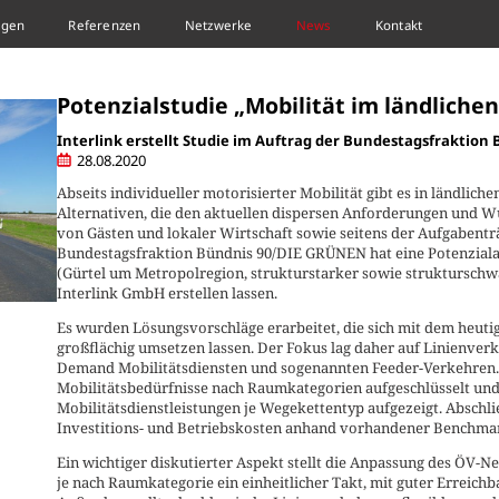
ngen
Referenzen
Netzwerke
News
Kontakt
T IM LÄNDLICHEN RAUM“
Potenzialstudie „Mobilität im ländliche
Interlink erstellt Studie im Auftrag der Bundestagsfraktio
28.08.2020
Abseits individueller motorisierter Mobilität gibt es in ländli
Alternativen, die den aktuellen dispersen Anforderungen und 
von Gästen und lokaler Wirtschaft sowie seitens der Aufgabentr
Bundestagsfraktion Bündnis 90/DIE GRÜNEN hat eine Potenziala
(Gürtel um Metropolregion, strukturstarker sowie strukturschw
Interlink GmbH erstellen lassen.
Es wurden Lösungsvorschläge erarbeitet, die sich mit dem heutig
großflächig umsetzen lassen. Der Fokus lag daher auf Linienve
Demand Mobilitätsdiensten und sogenannten Feeder-Verkehren
Mobilitätsbedürfnisse nach Raumkategorien aufgeschlüsselt und
Mobilitätsdienstleistungen je Wegekettentyp aufgezeigt. Abschl
Investitions- und Betriebskosten anhand vorhandener Benchmar
Ein wichtiger diskutierter Aspekt stellt die Anpassung des ÖV-Net
je nach Raumkategorie ein einheitlicher Takt, mit guter Erreichb