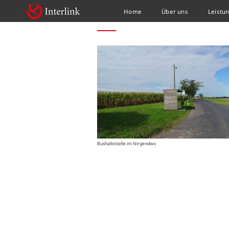
Home
Über uns
Leistu
HOME
NEWS
POTENZIALSTUDIE „MOBILITÄ
Bushaltestelle im Nirgendwo