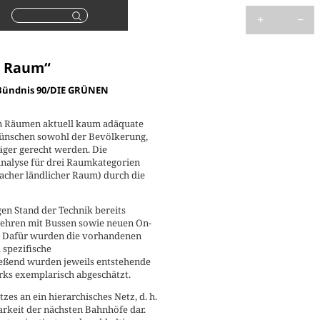
Suchen
n Raum“
n Bündnis 90/DIE GRÜNEN
chen Räumen aktuell kaum adäquate
Wünschen sowohl der Bevölkerung,
äger gerecht werden. Die
nalyse für drei Raumkategorien
acher ländlicher Raum) durch die
en Stand der Technik bereits
rkehren mit Bussen sowie neuen On-
. Dafür wurden die vorhandenen
 spezifische
ießend wurden jeweils entstehende
ks exemplarisch abgeschätzt.
zes an ein hierarchisches Netz, d. h.
arkeit der nächsten Bahnhöfe dar.