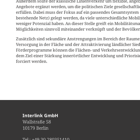
Außerdem sollte der klassische Linienverkehr um flexible, angeb
Angebote ergänzt werden, um die politischen Ziele gesellschaftli
erfüllen. Dabei muss der Fokus auf ein passendes Gesamtsystem (
bestehende Netz) gelegt werden, da viele unterschiedliche Mobi
weniger Potenzial haben. An dieser Stelle greift ein Mobilitäts
Möglichkeiten sinnvoll miteinander verknüpft und der Bevölker
Zusätzlich sind sekundäre Anstrengungen im Bereich der Raumen
Versorgung in der Fläche und der Attraktivierung ländlicher Sie
Förderprogramme können die Flächen- und Verkehrsentwicklun
dem Ziel einer Stärkung innerörtlicher Entwicklung und Prioris
forciert werden.
Interlink GmbH
Wallstraße 58
10179 Berlin
Tel.:
+49 30 280351410