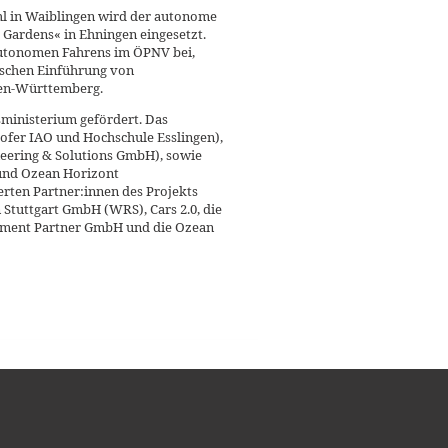
l in Waiblingen wird der autonome
Gardens« in Ehningen eingesetzt.
autonomen Fahrens im ÖPNV bei,
ischen Einführung von
den-Württemberg.
ministerium gefördert. Das
ofer IAO und Hochschule Esslingen),
eering & Solutions GmbH), sowie
und Ozean Horizont
rten Partner:innen des Projekts
Stuttgart GmbH (WRS), Cars 2.0, die
pment Partner GmbH und die Ozean