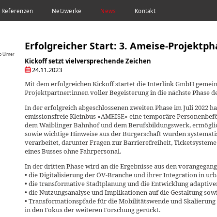
Referenzen
Netzwerke
News
Kontakt
EISE-PROJEKTPHASE HAT BEGONNEN
Erfolgreicher Start: 3. Ameise-Projektp
ro Ulmer
Kickoff setzt vielversprechende Zeichen
24.11.2023
Mit dem erfolgreichen Kickoff startet die Interlink GmbH gemei
Projektpartner:innen voller Begeisterung in die nächste Phase d
In der erfolgreich abgeschlossenen zweiten Phase im Juli 2022 h
emissionsfreie Kleinbus »AMEISE« eine temporäre Personenbefö
dem Waiblinger Bahnhof und dem Berufsbildungswerk, ermöglic
sowie wichtige Hinweise aus der Bürgerschaft wurden systemat
verarbeitet, darunter Fragen zur Barrierefreiheit, Ticketsystem
eines Busses ohne Fahrpersonal.
In der dritten Phase wird an die Ergebnisse aus den vorangega
• die Digitalisierung der ÖV-Branche und ihrer Integration in ur
• die transformative Stadtplanung und die Entwicklung adaptive
• die Nutzungsanalyse und Implikationen auf die Gestaltung sow
• Transformationspfade für die Mobilitätswende und Skalierung
in den Fokus der weiteren Forschung gerückt.