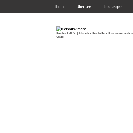
Home
Über uns
Leistungen
HOME
NEWS
ERFOLGREICHER START: 3. AM
Kleinbus AMEISE | Bildrechte: Karolin Back, Kommunikationsbü
GmbH