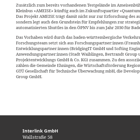
Zusätzlich zum bereits vorhandenen Testgelände im Ameisenbüh
Kleinbus »AMEISE« künftig auch im Zukunftsquartier »Quantum 
Das Projekt AMEISE trägt damit nicht nur zur Erforschung des 
sondern legt auch den Grundstein für Empfehlungen zur strateg
automatisierten Shuttles in den ÖPNV bis zum Jahr 2030 für Ba
Das Vorhaben wird durch das baden-württembergische Verkehrs
Forschungsteam setzt sich aus Forschungspartner:innen (Fraunh
Entwicklungspartner:innen (BridgingIT GmbH und Softing Engin
Anwendungspartner:innen (Stadt Waiblingen, Bertrandt Group 
Projektentwicklungs GmbH & Co. KG) zusammen. Zu den assoziie
zählen die Gemeinde Ehningen, die Wirtschaftsförderung Region 
GTÜ Gesellschaft für Technische Überwachung mbH, die Develo
Group GmbH.
Interlink GmbH
Wallstraße 58