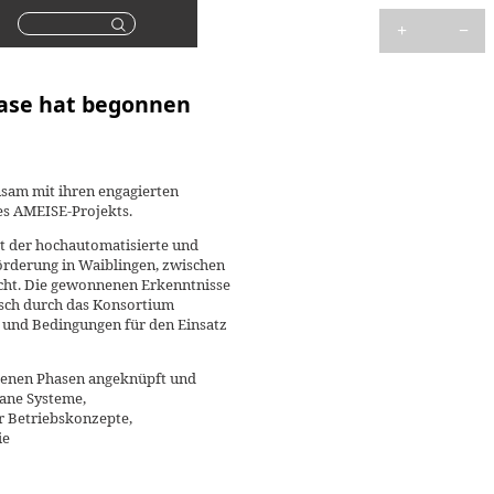
Suchen
hase hat begonnen
nsam mit ihren engagierten
es AMEISE-Projekts.
at der hochautomatisierte und
rderung in Waiblingen, zwischen
ht. Die gewonnenen Erkenntnisse
isch durch das Konsortium
e und Bedingungen für den Einsatz
ngenen Phasen angeknüpft und
bane Systeme,
r Betriebskonzepte,
ie