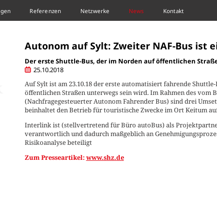
ngen
Referenzen
Netzwerke
News
Kontakt
NAF-BUS IST EINGETROFFEN
Autonom auf Sylt: Zweiter NAF-Bus ist e
Der erste Shuttle-Bus, der im Norden auf öffentlichen Straß
25.10.2018
Auf Sylt ist am 23.10.18 der erste automatisiert fahrende Shuttle
öffentlichen Straßen unterwegs sein wird. Im Rahmen des vom 
(Nachfragegesteuerter Autonom Fahrender Bus) sind drei Umset
beinhaltet den Betrieb für touristische Zwecke im Ort Keitum auf 
Interlink ist (stellvertretend für Büro autoBus) als Projektpart
verantwortlich und dadurch maßgeblich an Genehmigungsprozes
Risikoanalyse beteiligt
Zum Presseartikel:
www.shz.de