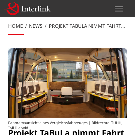
HOME
NEWS
PROJEKT TABULA NIMMT FAHRT
AUF
Panoramaansicht eines Vergleichsfahrzeuges | Bildrechte: TUHH,
Tyll Diebold
Projekt TaBuLa nimmt Fahrt